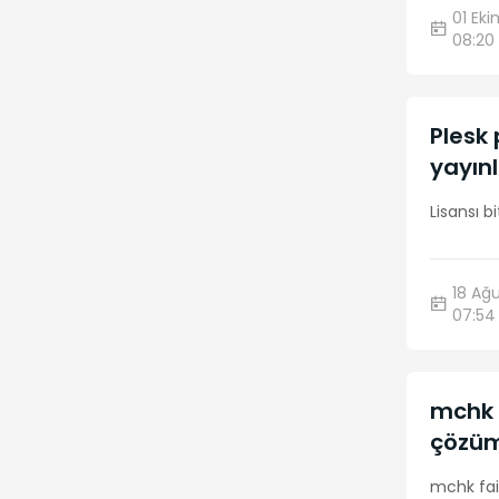
01 Ek
08:20
SSH
13
Fortinet
13
Plesk 
CentOS Web Panel
13
yayınl
(CWP)
Lisansı b
Webmin
13
Git
12
18 Ağ
07:54
Lets Encrypt
12
WordPress
11
mchk 
LXC & LXD
10
çözü
mchk fa
Alan Adı
10