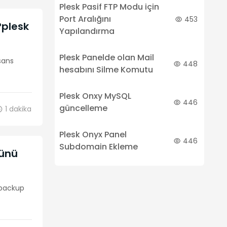
Plesk Pasif FTP Modu için
Port Aralığını
453
?plesk
Yapılandırma
Plesk Panelde olan Mail
isans
448
hesabını Silme Komutu
Plesk Onxy MySQL
446
güncelleme
1
dakika
Plesk Onyx Panel
446
Subdomain Ekleme
münü
 backup