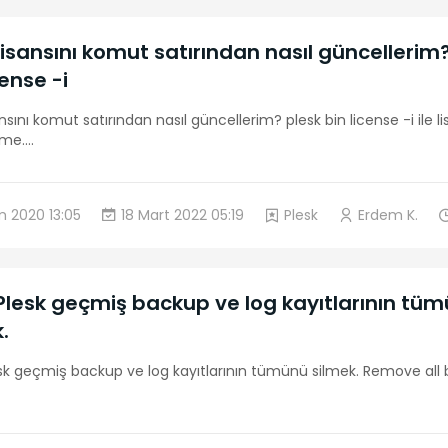
lisansını komut satırından nasıl güncellerim
cense -i
ansını komut satırından nasıl güncellerim? plesk bin license -i ile l
eme.
...
m 2020 13:05
18 Mart 2022 05:19
Plesk
Erdem K.
 Plesk geçmiş backup ve log kayıtlarının tü
.
esk geçmiş backup ve log kayıtlarının tümünü silmek. Remove all