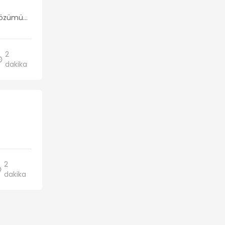
 çözümü
...
2
dakika
2
dakika