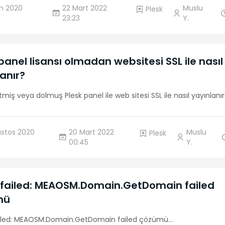
im 2020
22 Mart 2022
Muslu
Plesk
23:23
Y.
panel lisansı olmadan websitesi SSL ile nasıl
anır?
itmiş veya dolmuş Plesk panel ile web sitesi SSL ile nasıl yayınlanır
ustos 2020
20 Mart 2022
Muslu
Plesk
00:45
Y.
failed: MEAOSM.Domain.GetDomain failed
mü
iled: MEAOSM.Domain.GetDomain failed çözümü
...