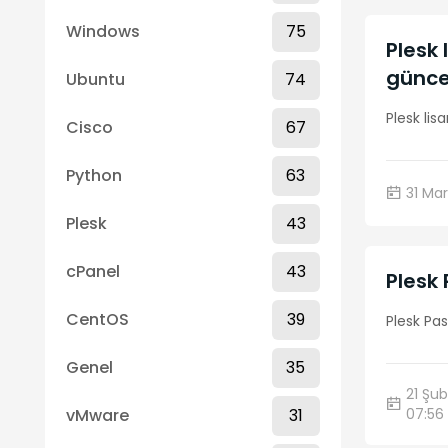
Windows
75
Plesk 
güncel
Ubuntu
74
Plesk lis
Cisco
67
Python
63
31 Mart
Plesk
43
cPanel
43
Plesk 
CentOS
39
Plesk Pas
Genel
35
21 Şub
vMware
31
07:56