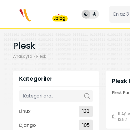
Plesk
Anasayfa
Plesk
Kategoriler
Plesk
Plesk Pa
Linux
130
11 Ağu
13:52
Django
105