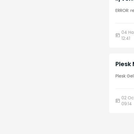
PyPy
7
ERROR: r
SSL
7
04 Ha
Nginx
7
12:41
E-Mail
6
Plesk
FTP
5
Plesk Ge
Brocade
5
Roundcube
5
02 Oc
09:14
Samba
5
vCenter
5