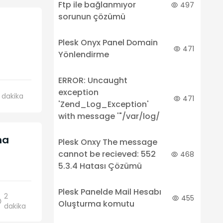
Ftp ile bağlanmıyor
497
sorunun çözümü
Plesk Onyx Panel Domain
471
Yönlendirme
ERROR: Uncaught
exception
dakika
471
'Zend_Log_Exception'
with message '"/var/log/
ma
Plesk Onxy The message
cannot be recieved: 552
468
5.3.4 Hatası Çözümü
Plesk Panelde Mail Hesabı
2
455
Oluşturma komutu
dakika