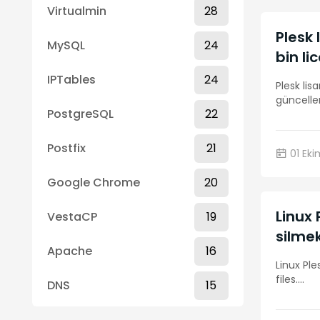
Virtualmin
28
Plesk 
MySQL
24
bin li
IPTables
24
Plesk lis
güncell
PostgreSQL
22
Postfix
21
01 Eki
Google Chrome
20
Linux
VestaCP
19
silmek
Apache
16
Linux Pl
files.
...
DNS
15
IIS
14