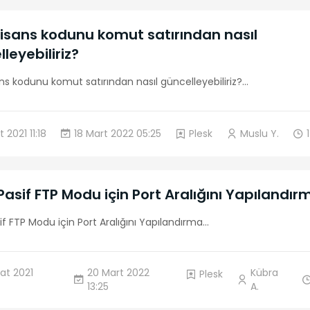
lisans kodunu komut satırından nasıl
leyebiliriz?
ans kodunu komut satırından nasıl güncelleyebiliriz?
...
 2021 11:18
18 Mart 2022 05:25
Plesk
Muslu Y.
1
Pasif FTP Modu için Port Aralığını Yapılandır
if FTP Modu için Port Aralığını Yapılandırma
...
at 2021
20 Mart 2022
Kübra
Plesk
13:25
A.