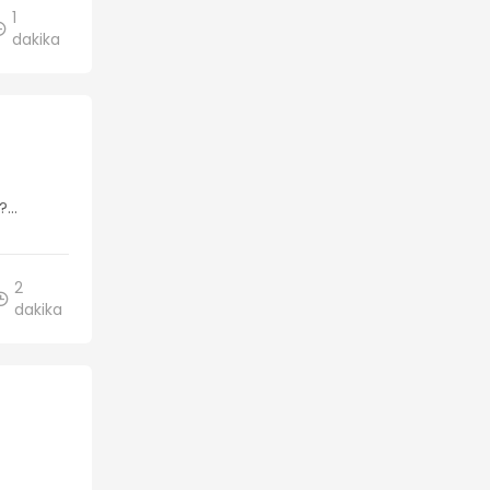
1
dakika
?
...
2
dakika