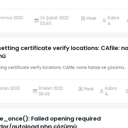
emmuz 2020
24 Şubat 2022
Kübra
Plesk
03:40
A.
setting certificate verify locations: CAfile: n
mü
ting certificate verify locations: CAfile: none hatası ve çözümü
...
ziran 2020
13 Mart 2022
Kübra
Plesk
06:45
A.
re_once(): Failed opening required
ndor/autoload.php çözümü