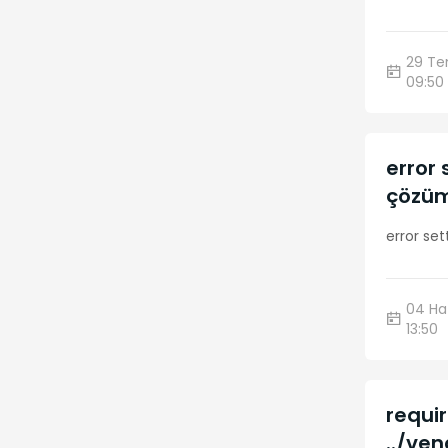
Network
10
29 T
09:50
Php
10
MaestroPanel
9
error 
Makdos
9
çözü
Htaccess
9
error set
Mikrotik
9
04 Ha
PyCharm
8
13:50
RDP
8
requi
MsSQL
8
../ve