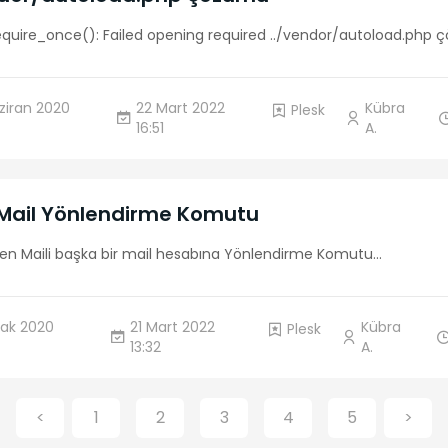
equire_once(): Failed opening required ../vendor/autoload.php
ziran 2020
22 Mart 2022
Kübra
Plesk
16:51
A.
 Mail Yönlendirme Komutu
len Maili başka bir mail hesabına Yönlendirme Komutu
...
ak 2020
21 Mart 2022
Kübra
Plesk
13:32
A.
<
1
2
3
4
5
>