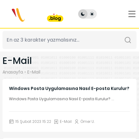
E-Mail
Anasayfa
E-Mail
Windows Posta Uygulamasına Nasıl E-posta Kurulur?
Windows Posta Uygulamasına Nasıl E-posta Kurulur?
...
15 Şubat 2023 15:22
E-Mail
Ömer U.