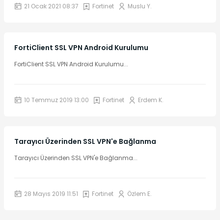
21 Ocak 2021 08:37
Fortinet
Muslu Y.
FortiClient SSL VPN Android Kurulumu
FortiClient SSL VPN Android Kurulumu
...
10 Temmuz 2019 13:00
Fortinet
Erdem K.
Tarayıcı Üzerinden SSL VPN'e Bağlanma
Tarayıcı Üzerinden SSL VPN'e Bağlanma
...
28 Mayıs 2019 11:51
Fortinet
Özlem E.