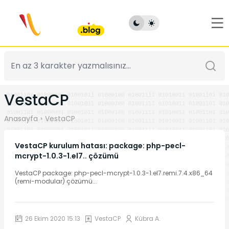
VestaCP
Anasayfa
VestaCP
VestaCP kurulum hatası: package: php-pecl-
mcrypt-1.0.3-1.el7.. çözümü
VestaCP package: php-pecl-mcrypt-1.0.3-1.el7.remi.7.4.x86_64
(remi-modular) çözümü
...
26 Ekim 2020 15:13
VestaCP
Kübra A.